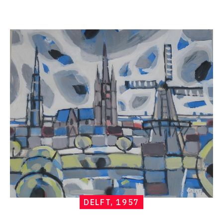
Catalogue
raisonné,
Hans
Seiler,
Delft,
1957
DELFT, 1957