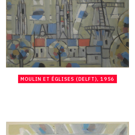
églises
(Delft),
1956
MOULIN ET ÉGLISES (DELFT), 1956
Catalogue
raisonné,
Hans
Seiler,
Paysage