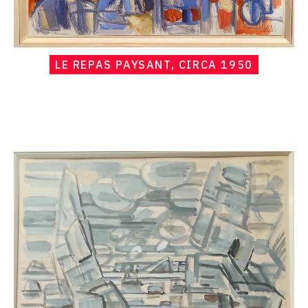
LE REPAS PAYSANT, CIRCA 1950
Catalogue
raisonné,
Hans
Seiler,
Belle-
ile,
1954