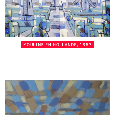
MOULINS EN HOLLANDE, 1957
Catalogue
raisonné,
Hans
Seiler,
Paysage
bleu,
1957