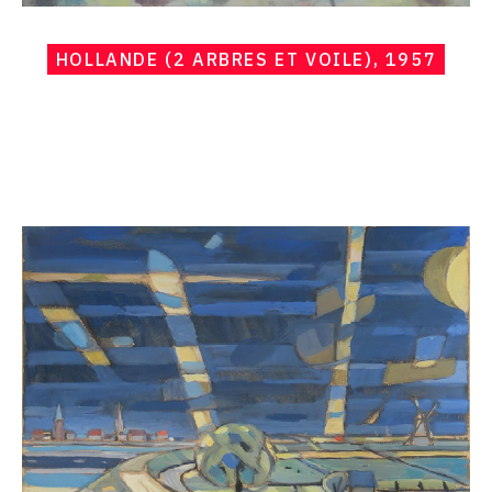
HOLLANDE (2 ARBRES ET VOILE), 1957
Catalogue
raisonné,
Hans
Seiler,
Hollande
(bleu),
1957