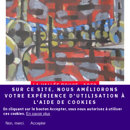
La
vallée
rouge
,
1958
LA VALLÉE ROUGE , 1958
SUR CE SITE, NOUS AMÉLIORONS
VOTRE EXPÉRIENCE D'UTILISATION À
L'AIDE DE COOKIES
En cliquant sur le bouton Accepter, vous nous autorisez à utiliser
ces cookies.
En savoir plus
Catalogue
raisonné,
Non, merci.
Accepter
Hans