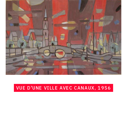
Seiler,
Vue
d'une
ville
avec
canaux,
1956
VUE D'UNE VILLE AVEC CANAUX, 1956
Catalogue
raisonné,