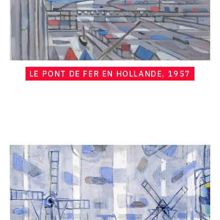
LE PONT DE FER EN HOLLANDE, 1957
Catalogue
raisonné,
Hans
Seiler,
Moulins
en
Hollande,
1957