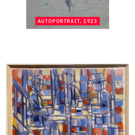
AUTOPORTRAIT, 1923
Catalogue
raisonné,
Hans
Seiler,
Le
Repas
paysant,
circa
1950