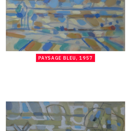
PAYSAGE BLEU, 1957
Catalogue
raisonné,
Hans
Seiler,
Paysage
de
Hollande,
1957