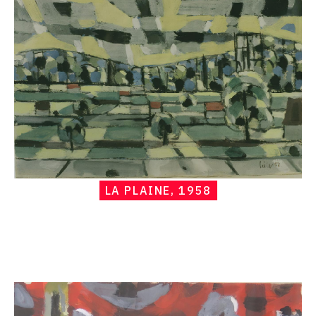
plaine,
1958
LA PLAINE, 1958
Catalogue
raisonné,
Hans
Seiler,