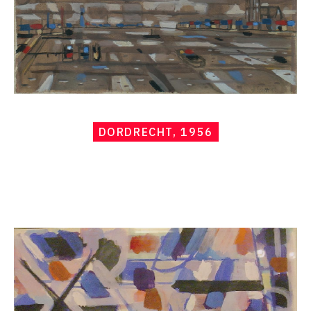
DORDRECHT, 1956
Catalogue
raisonné,
Hans
Seiler,
Hollande,
1956