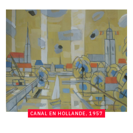
Catalogue
raisonné,
Hans
Seiler,
Canal
en
Hollande,
1957
CANAL EN HOLLANDE, 1957