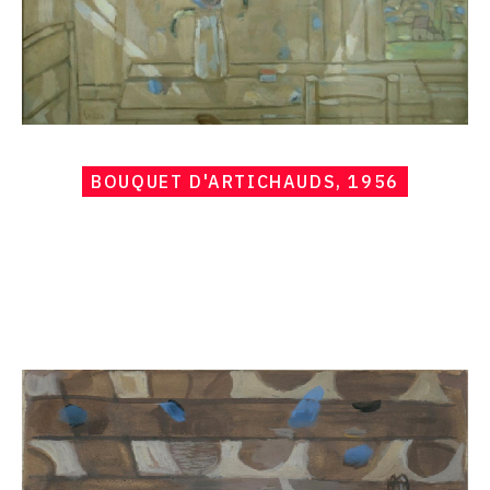
BOUQUET D'ARTICHAUDS, 1956
Catalogue
raisonné,
Hans
Seiler,
Dordrecht,
1956