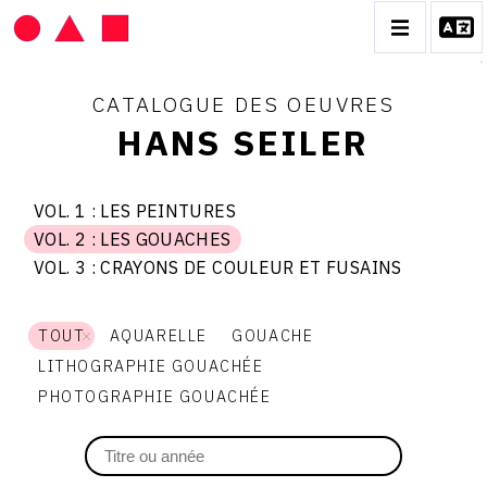
CATALOGUE DES OEUVRES
HANS SEILER
HANS SEILER
VOL. 1 : LES PEINTURES
Thème
vol.
VOL. 2 : LES GOUACHES
1
du
BIOGRAPHIE
vol.
:
VOL.
catalogue
VOL. 3 : CRAYONS DE COULEUR ET FUSAINS
2
les
vol.
:
peintures
CATALOGUE DES OEUVRES
3
les
2
:
gouaches
crayons
TOUT
AQUARELLE
GOUACHE
VOL. 1 : LES PEINTURES
de
:
couleur
VOL. 2 : LES GOUACHES
LITHOGRAPHIE GOUACHÉE
et
VOL. 3 : CRAYONS DE COULEUR ET FUSAINS
fusains
PHOTOGRAPHIE GOUACHÉE
LES
CONTACT
GOUACHES