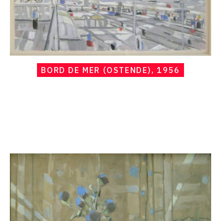
BORD DE MER (OSTENDE), 1956
Catalogue
raisonné,
Hans
Seiler,
Bouquet
d'artichauds,
1956