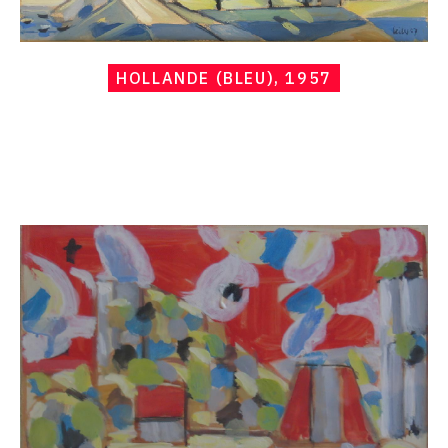
HOLLANDE (BLEU), 1957
Catalogue
raisonné,
Hans
Seiler,
La
petite
grange
rouge,
1957