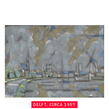
Catalogue
raisonné,
Hans
Seiler,
Delft,
circa
1957
DELFT, CIRCA 1957