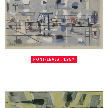
1957
PONT-LEVIS , 1957
Catalogue
raisonné,
Hans
Seiler,
La