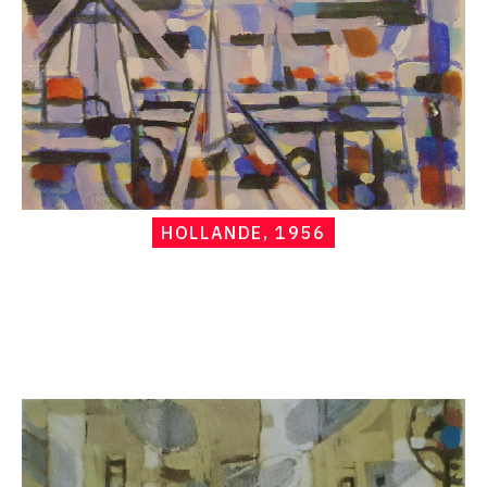
HOLLANDE, 1956
Catalogue
raisonné,
Hans
Seiler,
Les
deux
moulins,