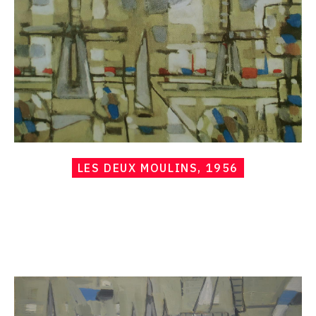
1956
LES DEUX MOULINS, 1956
Catalogue
raisonné,
Hans
Seiler,
Moulin
et