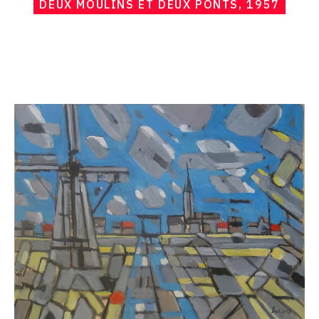
DEUX MOULINS ET DEUX PONTS, 1957
Catalogue
raisonné,
Hans
Seiler,
En
Hollande,
1957