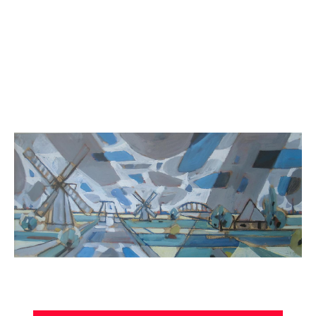
Catalogue
raisonné,
Hans
Seiler,
Deux
moulins
et
deux
ponts,
1957