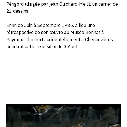
Périgord (dirigée par jean Guichard-Meili), un carnet de
21 dessins.
Enfin de Juin à Septembre 1986, a lieu une
rétrospective de son œuvre au Musée Bonnat à
Bayonne. Il meurt accidentellement à Chennevières
pendant cette exposition le 3 Août.
Catalogue
raisonné,
Hans
Seiler,
Vue
de
la