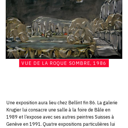
Roque
sombre,
1986
VUE DE LA ROQUE SOMBRE, 1986
Une exposition aura lieu chez Bellint fin 86. La galerie
Krugier lui consacre une salle à la foire de Bâle en
1989 et l’expose avec ses autres peintres Suisses à
Genève en 1991. Quatre expositions particulières lui