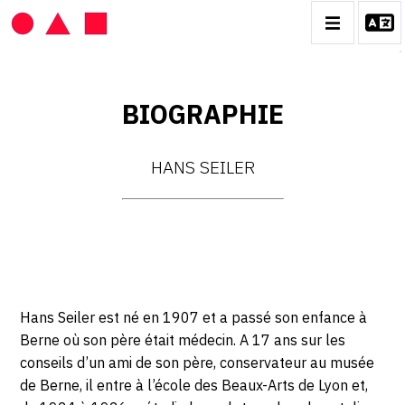
BIOGRAPHIE
HANS SEILER
HANS SEILER
BIOGRAPHIE
CATALOGUE DES OEUVRES
VOL. 1 : LES PEINTURES
VOL. 2 : LES GOUACHES
Hans Seiler est né en 1907 et a passé son enfance à
VOL. 3 : CRAYONS DE COULEUR ET FUSAINS
Berne où son père était médecin. A 17 ans sur les
CONTACT
conseils d’un ami de son père, conservateur au musée
de Berne, il entre à l’école des Beaux-Arts de Lyon et,