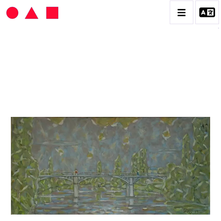
HANS SEILER
BIOGRAPHIE
CATALOGUE DES OEUVRES
VOL. 1 : LES PEINTURES
VOL. 2 : LES GOUACHES
VOL. 3 : CRAYONS DE COULEUR ET FUSAINS
CONTACT