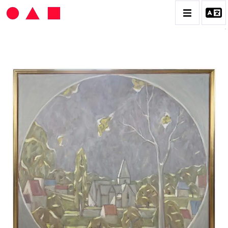
HANS SEILER
BIOGRAPHIE
CATALOGUE DES OEUVRES
VOL. 1 : LES PEINTURES
VOL. 2 : LES GOUACHES
VOL. 3 : CRAYONS DE COULEUR ET FUSAINS
CONTACT