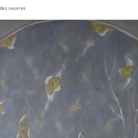
CATALOGUE DES OEUVRES
des oeuvres
VOL. 1 : LES PEINTURES
VOL. 2 : LES GOUACHES
VOL. 3 : CRAYONS DE COULEUR ET FUSAINS
CONTACT