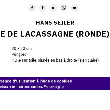
HANS SEILER
E DE LACASSAGNE (RONDE)
80 x 80 cm
Périgord
Huile sur toile, signée en bas à droite (sign claire)
© Hans Seiler archives
ience d'utilisation à l'aide de cookies
risez à utiliser ces cookies.
En savoir plus
Demande d'information