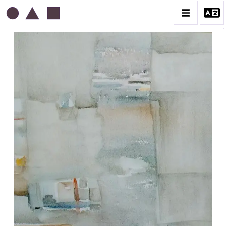
ABDELKADER GUERMAZ
BIOGRAPHIE
LA PRESSE AU SUJET DE GUERMAZ
TÉMOIGNAGES AU SUJET DE GUERMAZ
CATALOGUE DES OEUVRES
A – RÉALITÉ POÉTIQUE – 1940-1960
B – COMPOSITIONS ABSTRAITES – 1960-1968
C – SILENCE ET LUMIÈRE – 1968-1972