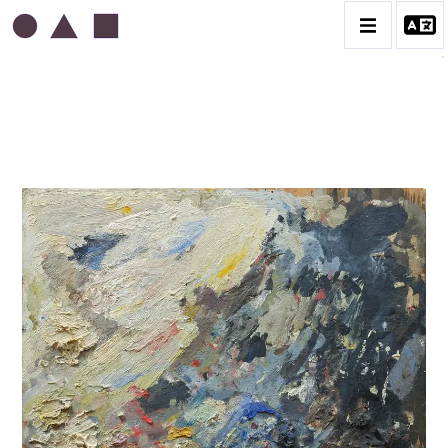
ABDELKADER GUERMAZ
BIOGRAPHIE
LA PRESSE AU SUJET DE GUERMAZ
TÉMOIGNAGES AU SUJET DE GUERMAZ
CATALOGUE DES OEUVRES
A – RÉALITÉ POÉTIQUE – 1940-1960
B – COMPOSITIONS ABSTRAITES – 1960-1968
C – SILENCE ET LUMIÈRE – 1968-1972