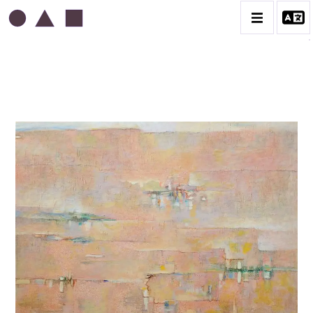
ABDELKADER GUERMAZ
BIOGRAPHIE
LA PRESSE AU SUJET DE GUERMAZ
TÉMOIGNAGES AU SUJET DE GUERMAZ
CATALOGUE DES OEUVRES
A – RÉALITÉ POÉTIQUE – 1940-1960
B – COMPOSITIONS ABSTRAITES – 1960-1968
C – SILENCE ET LUMIÈRE – 1968-1972