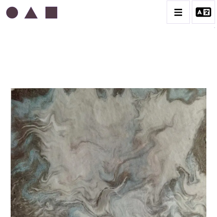
ABDELKADER GUERMAZ
BIOGRAPHIE
LA PRESSE AU SUJET DE GUERMAZ
TÉMOIGNAGES AU SUJET DE GUERMAZ
CATALOGUE DES OEUVRES
A – RÉALITÉ POÉTIQUE – 1940-1960
B – COMPOSITIONS ABSTRAITES – 1960-1968
C – SILENCE ET LUMIÈRE – 1968-1972