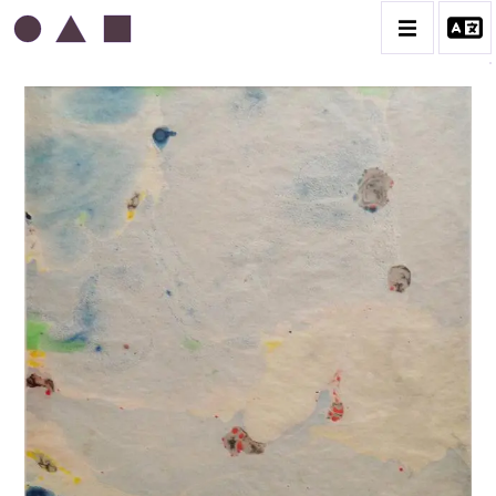
ABDELKADER GUERMAZ
BIOGRAPHIE
LA PRESSE AU SUJET DE GUERMAZ
TÉMOIGNAGES AU SUJET DE GUERMAZ
CATALOGUE DES OEUVRES
A – RÉALITÉ POÉTIQUE – 1940-1960
B – COMPOSITIONS ABSTRAITES – 1960-1968
C – SILENCE ET LUMIÈRE – 1968-1972