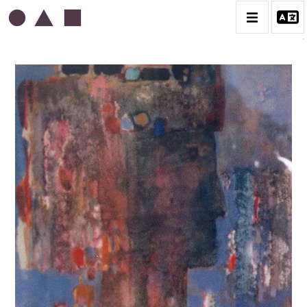
ABDELKADER GUERMAZ
BIOGRAPHIE
LA PRESSE AU SUJET DE GUERMAZ
TÉMOIGNAGES AU SUJET DE GUERMAZ
CATALOGUE DES OEUVRES
A – RÉALITÉ POÉTIQUE – 1940-1960
B – COMPOSITIONS ABSTRAITES – 1960-1968
C – SILENCE ET LUMIÈRE – 1968-1972