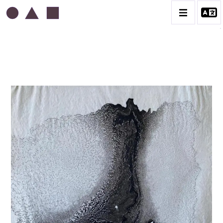
ABDELKADER GUERMAZ
BIOGRAPHIE
LA PRESSE AU SUJET DE GUERMAZ
TÉMOIGNAGES AU SUJET DE GUERMAZ
CATALOGUE DES OEUVRES
A – RÉALITÉ POÉTIQUE – 1940-1960
B – COMPOSITIONS ABSTRAITES – 1960-1968
C – SILENCE ET LUMIÈRE – 1968-1972