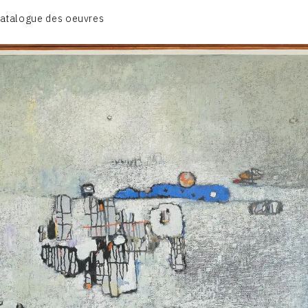
atalogue des oeuvres
A – RÉALITÉ POÉTIQUE – 1940-1960
B – COMPOSITIONS ABSTRAITES – 1960-1968
C – SILENCE ET LUMIÈRE – 1968-1972
D – PAYSAGISME ABSTRAIT – 1970-1975
E – PAYSAGES SYMBOLIQUES – 1975-1996
DESSINS – GRAVURES – GOUACHES – AQUARELLES
CONTACT