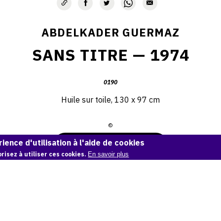
ABDELKADER GUERMAZ
SANS TITRE — 1974
0190
Huile sur toile, 130 x 97 cm
©
ience d'utilisation à l'aide de cookies
Demande d'information
risez à utiliser ces cookies.
En savoir plus