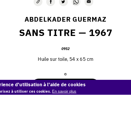
ABDELKADER GUERMAZ
SANS TITRE — 1967
0952
Huile sur toile, 54 x 65 cm
©
ience d'utilisation à l'aide de cookies
Demande d'information
risez à utiliser ces cookies.
En savoir plus