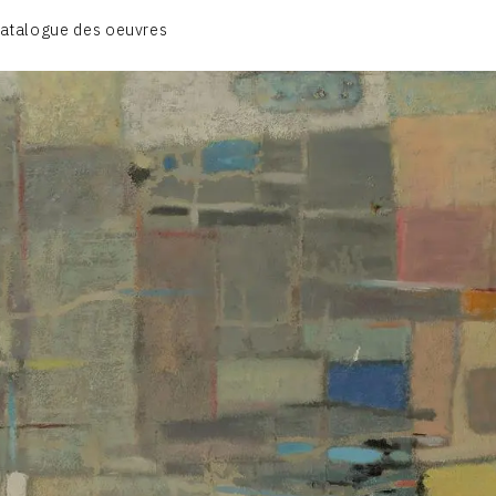
atalogue des oeuvres
A – RÉALITÉ POÉTIQUE – 1940-1960
B – COMPOSITIONS ABSTRAITES – 1960-1968
C – SILENCE ET LUMIÈRE – 1968-1972
D – PAYSAGISME ABSTRAIT – 1970-1975
E – PAYSAGES SYMBOLIQUES – 1975-1996
DESSINS – GRAVURES – GOUACHES – AQUARELLES
CONTACT