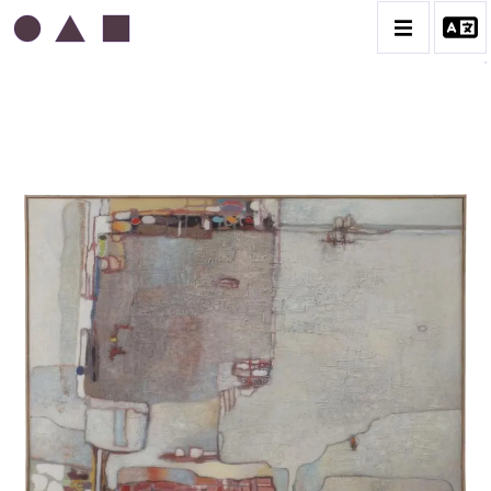
ABDELKADER GUERMAZ
BIOGRAPHIE
LA PRESSE AU SUJET DE GUERMAZ
TÉMOIGNAGES AU SUJET DE GUERMAZ
CATALOGUE DES OEUVRES
A – RÉALITÉ POÉTIQUE – 1940-1960
B – COMPOSITIONS ABSTRAITES – 1960-1968
C – SILENCE ET LUMIÈRE – 1968-1972