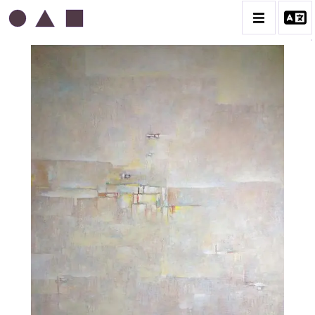
ABDELKADER GUERMAZ
BIOGRAPHIE
LA PRESSE AU SUJET DE GUERMAZ
TÉMOIGNAGES AU SUJET DE GUERMAZ
CATALOGUE DES OEUVRES
A – RÉALITÉ POÉTIQUE – 1940-1960
B – COMPOSITIONS ABSTRAITES – 1960-1968
C – SILENCE ET LUMIÈRE – 1968-1972