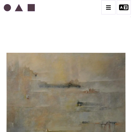
ABDELKADER GUERMAZ
BIOGRAPHIE
LA PRESSE AU SUJET DE GUERMAZ
TÉMOIGNAGES AU SUJET DE GUERMAZ
CATALOGUE DES OEUVRES
A – RÉALITÉ POÉTIQUE – 1940-1960
B – COMPOSITIONS ABSTRAITES – 1960-1968
C – SILENCE ET LUMIÈRE – 1968-1972