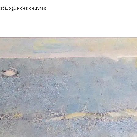
atalogue des oeuvres
A – RÉALITÉ POÉTIQUE – 1940-1960
B – COMPOSITIONS ABSTRAITES – 1960-1968
C – SILENCE ET LUMIÈRE – 1968-1972
D – PAYSAGISME ABSTRAIT – 1970-1975
E – PAYSAGES SYMBOLIQUES – 1975-1996
DESSINS – GRAVURES – GOUACHES – AQUARELLES
CONTACT