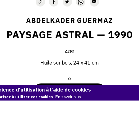
ABDELKADER GUERMAZ
PAYSAGE ASTRAL — 1990
0491
Huile sur bois, 24 x 41 cm
©
ience d'utilisation à l'aide de cookies
Demande d'information
risez à utiliser ces cookies.
En savoir plus