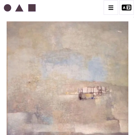
ABDELKADER GUERMAZ
BIOGRAPHIE
LA PRESSE AU SUJET DE GUERMAZ
TÉMOIGNAGES AU SUJET DE GUERMAZ
CATALOGUE DES OEUVRES
A – RÉALITÉ POÉTIQUE – 1940-1960
B – COMPOSITIONS ABSTRAITES – 1960-1968
C – SILENCE ET LUMIÈRE – 1968-1972