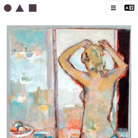
ABDELKADER GUERMAZ
BIOGRAPHIE
LA PRESSE AU SUJET DE GUERMAZ
TÉMOIGNAGES AU SUJET DE GUERMAZ
CATALOGUE DES OEUVRES
A – RÉALITÉ POÉTIQUE – 1940-1960
B – COMPOSITIONS ABSTRAITES – 1960-1968
C – SILENCE ET LUMIÈRE – 1968-1972