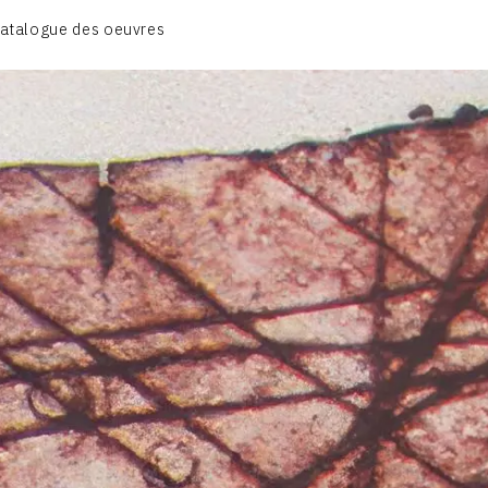
atalogue des oeuvres
A – RÉALITÉ POÉTIQUE – 1940-1960
B – COMPOSITIONS ABSTRAITES – 1960-1968
C – SILENCE ET LUMIÈRE – 1968-1972
D – PAYSAGISME ABSTRAIT – 1970-1975
E – PAYSAGES SYMBOLIQUES – 1975-1996
DESSINS – GRAVURES – GOUACHES – AQUARELLES
CONTACT