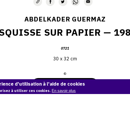
ABDELKADER GUERMAZ
SQUISSE SUR PAPIER — 19
0721
30 x 32 cm
©
ience d'utilisation à l'aide de cookies
Demande d'information
risez à utiliser ces cookies.
En savoir plus