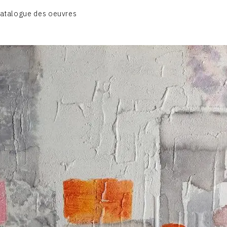
atalogue des oeuvres
A – RÉALITÉ POÉTIQUE – 1940-1960
B – COMPOSITIONS ABSTRAITES – 1960-1968
C – SILENCE ET LUMIÈRE – 1968-1972
D – PAYSAGISME ABSTRAIT – 1970-1975
E – PAYSAGES SYMBOLIQUES – 1975-1996
DESSINS – GRAVURES – GOUACHES – AQUARELLES
CONTACT