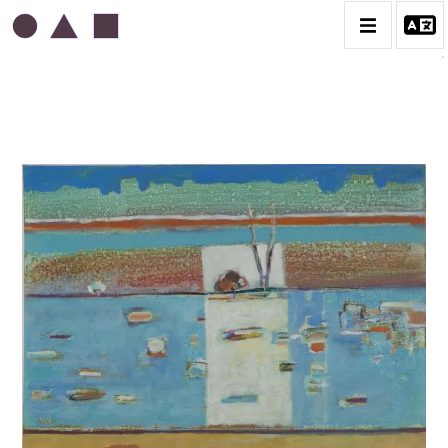
ABDELKADER GUERMAZ
BIOGRAPHIE
LA PRESSE AU SUJET DE GUERMAZ
TÉMOIGNAGES AU SUJET DE GUERMAZ
CATALOGUE DES OEUVRES
A – RÉALITÉ POÉTIQUE – 1940-1960
B – COMPOSITIONS ABSTRAITES – 1960-1968
C – SILENCE ET LUMIÈRE – 1968-1972