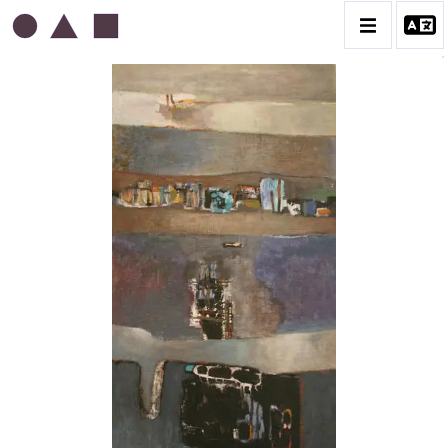
ABDELKADER GUERMAZ
BIOGRAPHIE
LA PRESSE AU SUJET DE GUERMAZ
TÉMOIGNAGES AU SUJET DE GUERMAZ
CATALOGUE DES OEUVRES
A – RÉALITÉ POÉTIQUE – 1940-1960
B – COMPOSITIONS ABSTRAITES – 1960-1968
C – SILENCE ET LUMIÈRE – 1968-1972