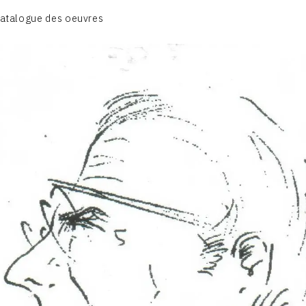
atalogue des oeuvres
A – RÉALITÉ POÉTIQUE – 1940-1960
B – COMPOSITIONS ABSTRAITES – 1960-1968
C – SILENCE ET LUMIÈRE – 1968-1972
D – PAYSAGISME ABSTRAIT – 1970-1975
E – PAYSAGES SYMBOLIQUES – 1975-1996
DESSINS – GRAVURES – GOUACHES – AQUARELLES
CONTACT