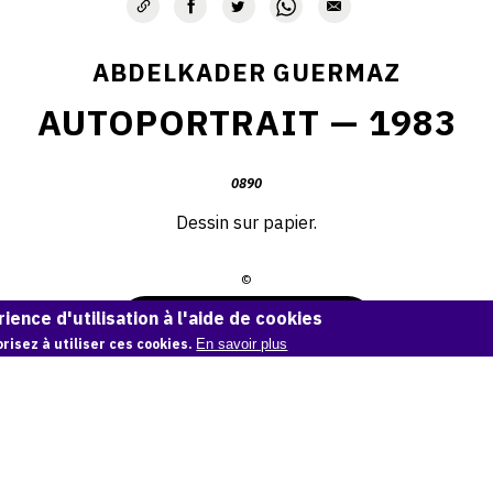
ABDELKADER GUERMAZ
AUTOPORTRAIT — 1983
0890
Dessin sur papier.
©
ience d'utilisation à l'aide de cookies
Demande d'information
risez à utiliser ces cookies.
En savoir plus