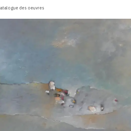
atalogue des oeuvres
A – RÉALITÉ POÉTIQUE – 1940-1960
B – COMPOSITIONS ABSTRAITES – 1960-1968
C – SILENCE ET LUMIÈRE – 1968-1972
D – PAYSAGISME ABSTRAIT – 1970-1975
E – PAYSAGES SYMBOLIQUES – 1975-1996
DESSINS – GRAVURES – GOUACHES – AQUARELLES
CONTACT