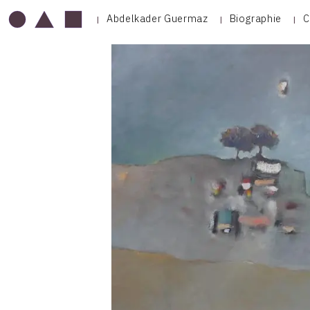
Abdelkader Guermaz
Biographie
C