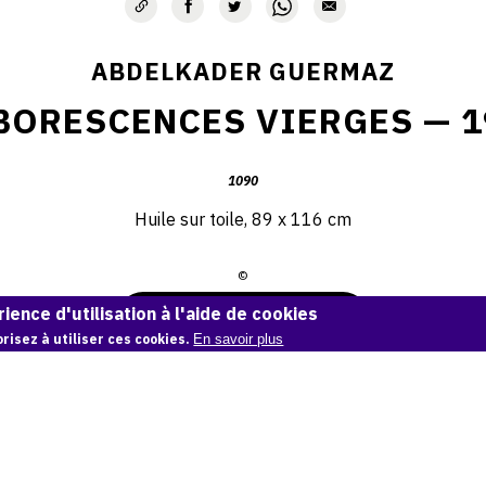
ABDELKADER GUERMAZ
BORESCENCES VIERGES — 1
1090
Huile sur toile, 89 x 116 cm
©
ience d'utilisation à l'aide de cookies
Demande d'information
risez à utiliser ces cookies.
En savoir plus