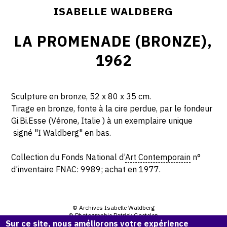
ISABELLE WALDBERG
LA PROMENADE (BRONZE),
1962
Sculpture en bronze,
52 x 80 x 35 cm.
Tirage en bronze, fonte à la cire perdue, par le fondeur
Gi.Bi.Esse (Vérone, Italie ) à un exemplaire unique
signé "I Waldberg" en bas.
Collection du Fonds National d’
Art Contemporain
n°
d’inventaire FNAC: 9989; achat en 1977.
© Archives Isabelle Waldberg
© Photographie Patrick Goetelen
Sur ce site, nous améliorons votre expérience
Avec le soutien de l'Adagp