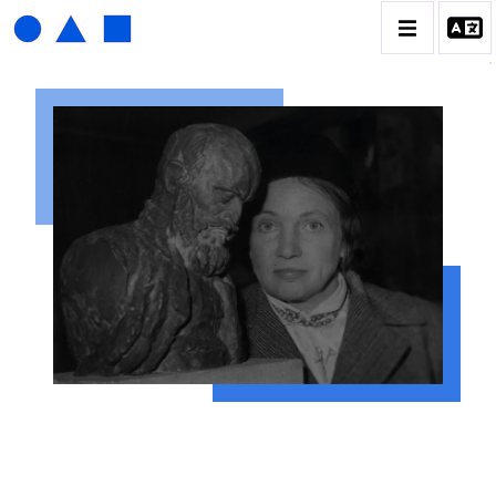
ISABELLE WALDBERG
BIOGRAPHIE
CATALOGUE DES OEUVRES
CONTACT