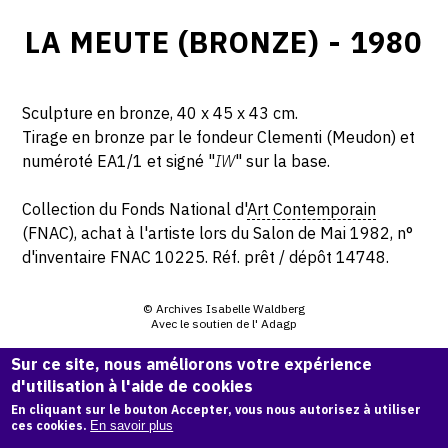
LA MEUTE (BRONZE) - 1980
Sculpture en bronze, 40 x 45 x 43 cm.
Tirage en bronze par le fondeur Clementi (Meudon) et
numéroté EA1/1 et signé "
IW
" sur la base.
Collection du Fonds National d'
Art Contemporain
(FNAC), achat à l'artiste lors du Salon de Mai 1982, n°
d'inventaire FNAC 10225. Réf. prêt / dépôt 14748.
© Archives Isabelle Waldberg
Avec le soutien de l' Adagp
Sur ce site, nous améliorons votre expérience
CITER CETTE ŒUVRE
d'utilisation à l'aide de cookies
Isabelle Waldberg,
La Meute (Bronze) - 1980
.
En cliquant sur le bouton Accepter, vous nous autorisez à utiliser
ces cookies.
En savoir plus
Catalogue raisonné Isabelle Waldberg
, OAM.
ark:38997/o1