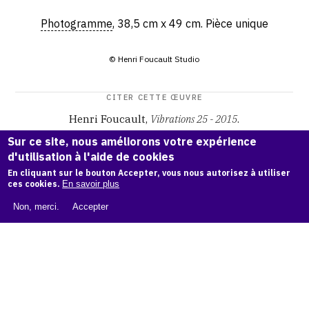
Photogramme
, 38,5 cm x 49 cm. Pièce unique
© Henri Foucault Studio
CITER CETTE ŒUVRE
Henri Foucault,
Vibrations 25 - 2015
.
Catalogue raisonné Henri Foucault
, OAM.
ark:38997/o17g
Sur ce site, nous améliorons votre expérience
56
d'utilisation à l'aide de cookies
En cliquant sur le bouton Accepter, vous nous autorisez à utiliser
COPIER LA CITATION
ces cookies.
En savoir plus
Non, merci.
Accepter
Demande d'information