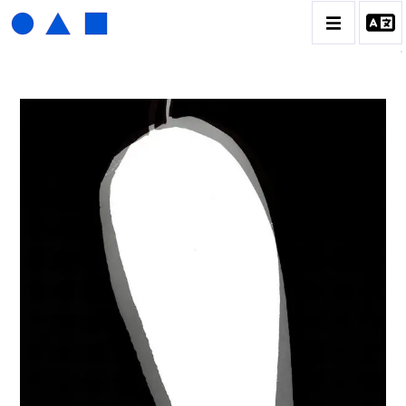
HENRI FOUCAULT
BIOGRAPHIE
CATALOGUE DES OEUVRES
01_SCULPTURE
02_PHOTOGRAPHIQUE
03_COLLAGES
04_DESSINS
05_MONOTYPE
06_ARCHIVES