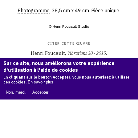
Photogramme
, 38,5 cm x 49 cm. Pièce unique.
© Henri Foucault Studio
CITER CETTE ŒUVRE
Henri Foucault,
Vibrations 20 - 2015
.
Catalogue raisonné Henri Foucault
, OAM.
ark:38997/o17g
Sur ce site, nous améliorons votre expérience
09
d'utilisation à l'aide de cookies
En cliquant sur le bouton Accepter, vous nous autorisez à utiliser
COPIER LA CITATION
ces cookies.
En savoir plus
Non, merci.
Accepter
Demande d'information