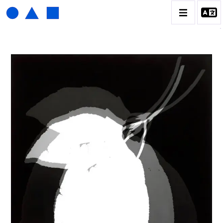
HENRI FOUCAULT
BIOGRAPHIE
CATALOGUE DES OEUVRES
01_SCULPTURE
02_PHOTOGRAPHIQUE
03_COLLAGES
04_DESSINS
05_MONOTYPE
06_ARCHIVES