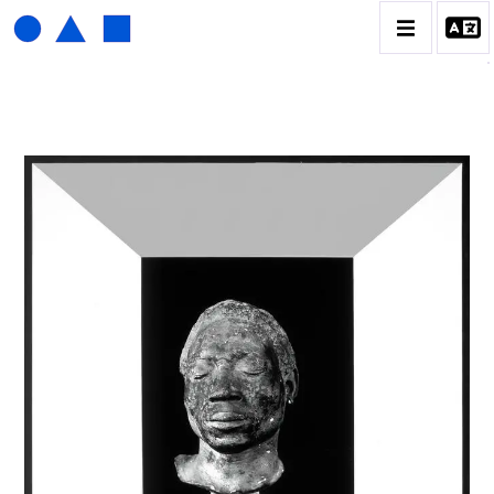
HENRI FOUCAULT
BIOGRAPHIE
CATALOGUE DES OEUVRES
01_SCULPTURE
02_PHOTOGRAPHIQUE
03_COLLAGES
04_DESSINS
05_MONOTYPE
06_ARCHIVES