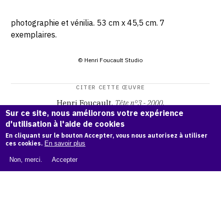
photographie et vénilia. 53 cm x 45,5 cm. 7
exemplaires.
© Henri Foucault Studio
CITER CETTE ŒUVRE
Henri Foucault,
Tête n°3 - 2000
.
Sur ce site, nous améliorons votre expérience
Catalogue raisonné Henri Foucault
, OAM.
ark:38997/o168
d'utilisation à l'aide de cookies
mr
En cliquant sur le bouton Accepter, vous nous autorisez à utiliser
ces cookies.
En savoir plus
COPIER LA CITATION
Non, merci.
Accepter
Demande d'information