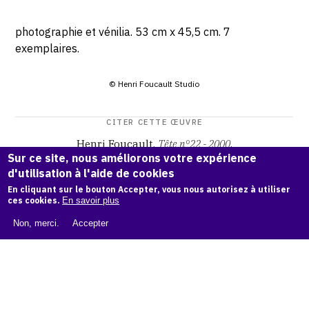
photographie et vénilia. 53 cm x 45,5 cm. 7
exemplaires.
© Henri Foucault Studio
CITER CETTE ŒUVRE
Henri Foucault,
Tête n°22 - 2000
.
Sur ce site, nous améliorons votre expérience
Catalogue raisonné Henri Foucault
, OAM.
ark:38997/o169
d'utilisation à l'aide de cookies
89
En cliquant sur le bouton Accepter, vous nous autorisez à utiliser
ces cookies.
En savoir plus
COPIER LA CITATION
Non, merci.
Accepter
Demande d'information