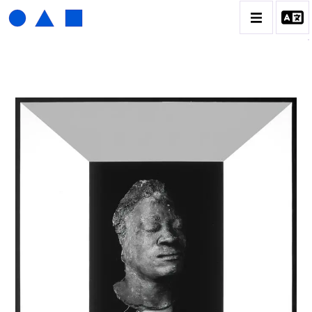
HENRI FOUCAULT
BIOGRAPHIE
CATALOGUE DES OEUVRES
01_SCULPTURE
02_PHOTOGRAPHIQUE
03_COLLAGES
04_DESSINS
05_MONOTYPE
06_ARCHIVES