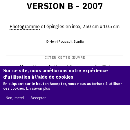
VERSION B - 2007
Photogramme
et épingles en inox, 250 cm x 105 cm.
© Henri Foucault Studio
CITER CETTE ŒUVRE
Henri Foucault,
Sœurs / Sisters version B - 2007
.
Sur ce site, nous améliorons votre expérience
Catalogue raisonné Henri Foucault
, OAM.
ark:38997/o1px
d'utilisation à l'aide de cookies
n1
En cliquant sur le bouton Accepter, vous nous autorisez à utiliser
ces cookies.
En savoir plus
COPIER LA CITATION
Non, merci.
Accepter
Demande d'information