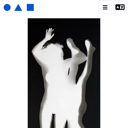
HENRI FOUCAULT
BIOGRAPHIE
CATALOGUE DES OEUVRES
01_SCULPTURE
02_PHOTOGRAPHIQUE
03_COLLAGES
04_DESSINS
05_MONOTYPE
06_ARCHIVES