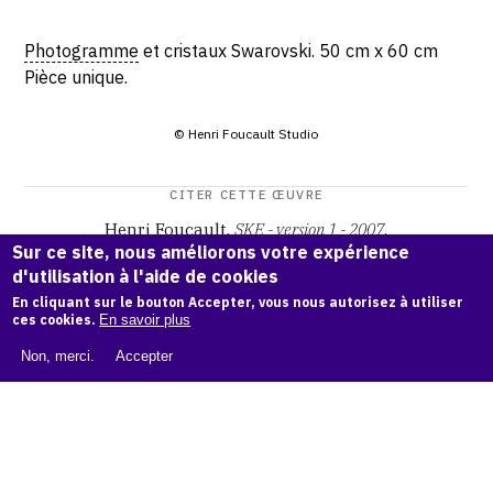
Photogramme
et cristaux Swarovski. 50 cm x 60 cm
Pièce unique.
© Henri Foucault Studio
CITER CETTE ŒUVRE
Henri Foucault,
SKE - version 1 - 2007
.
Sur ce site, nous améliorons votre expérience
Catalogue raisonné Henri Foucault
, OAM.
ark:38997/o169
d'utilisation à l'aide de cookies
9p
En cliquant sur le bouton Accepter, vous nous autorisez à utiliser
ces cookies.
En savoir plus
COPIER LA CITATION
Non, merci.
Accepter
Demande d'information