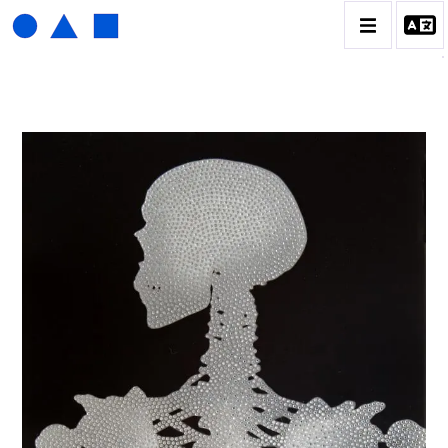
HENRI FOUCAULT
BIOGRAPHIE
CATALOGUE DES OEUVRES
01_SCULPTURE
02_PHOTOGRAPHIQUE
03_COLLAGES
04_DESSINS
05_MONOTYPE
06_ARCHIVES