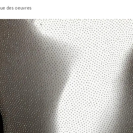
01_SCULPTURE
ue des oeuvres
02_PHOTOGRAPHIQUE
03_COLLAGES
04_DESSINS
05_MONOTYPE
06_ARCHIVES
CONTACT