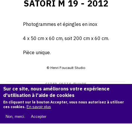
SATORI M 19 - 2012
Photogrammes et épingles en inox
4 x 50 cm x 60 cm, soit 200 cm x 60 cm.
Pièce unique.
© Henri Foucault Studio
CITER CETTE ŒUVRE
Sur ce site, nous améliorons votre expérience
Henri Foucault,
Satori M 19 - 2012
.
d'utilisation à l'aide de cookies
Catalogue raisonné Henri Foucault
, OAM.
ark:38997/o195
En cliquant sur le bouton Accepter, vous nous autorisez à utiliser
ces cookies.
En savoir plus
jw
Non, merci.
Accepter
COPIER LA CITATION