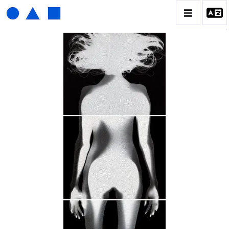
HENRI FOUCAULT
BIOGRAPHIE
CATALOGUE DES OEUVRES
01_SCULPTURE
02_PHOTOGRAPHIQUE
03_COLLAGES
04_DESSINS
05_MONOTYPE
06_ARCHIVES