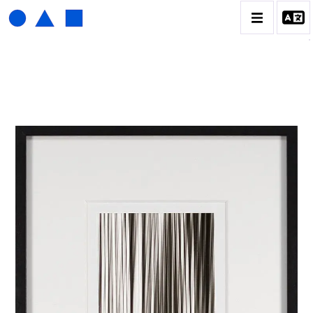
HENRI FOUCAULT
BIOGRAPHIE
CATALOGUE DES OEUVRES
01_SCULPTURE
02_PHOTOGRAPHIQUE
03_COLLAGES
04_DESSINS
05_MONOTYPE
06_ARCHIVES