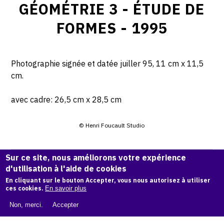
GÉOMÉTRIE 3 - ÉTUDE DE
FORMES - 1995
Photographie signée et datée juiller 95, 11 cm x 11,5
cm.
avec cadre: 26,5 cm x 28,5 cm
© Henri Foucault Studio
CITER CETTE ŒUVRE
Sur ce site, nous améliorons votre expérience
d'utilisation à l'aide de cookies
Henri Foucault,
Géométrie 3 - étude de formes - 1995
.
Catalogue raisonné Henri Foucault
, OAM.
En cliquant sur le bouton Accepter, vous nous autorisez à utiliser
ark:38997/o18p
ces cookies.
En savoir plus
8q
Non, merci.
Accepter
COPIER LA CITATION