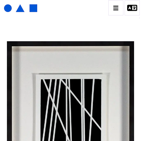
HENRI FOUCAULT
BIOGRAPHIE
CATALOGUE DES OEUVRES
01_SCULPTURE
02_PHOTOGRAPHIQUE
03_COLLAGES
04_DESSINS
05_MONOTYPE
06_ARCHIVES