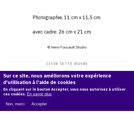
Photographie, 11 cm x 11,5 cm.
avec cadre: 26 cm x 21 cm.
© Henri Foucault Studio
CITER CETTE ŒUVRE
Henri Foucault,
Étude de formes - 1995
.
Sur ce site, nous améliorons votre expérience
Catalogue raisonné Henri Foucault
, OAM.
ark:38997/o18p
d'utilisation à l'aide de cookies
v5
En cliquant sur le bouton Accepter, vous nous autorisez à utiliser
ces cookies.
En savoir plus
COPIER LA CITATION
Non, merci.
Accepter
Demande d'information