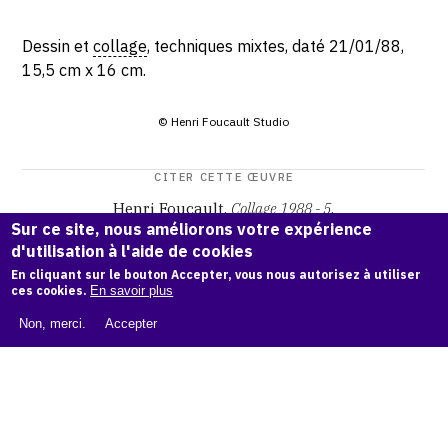
Dessin et
collage
, techniques mixtes, daté 21/01/88,
15,5 cm x 16 cm.
© Henri Foucault Studio
CITER CETTE ŒUVRE
Henri Foucault,
Collage 1988 - 5
.
Sur ce site, nous améliorons votre expérience
Catalogue raisonné Henri Foucault
, OAM.
ark:38997/o16t
d'utilisation à l'aide de cookies
8g
En cliquant sur le bouton Accepter, vous nous autorisez à utiliser
ces cookies.
En savoir plus
COPIER LA CITATION
Non, merci.
Accepter
Demande d'information