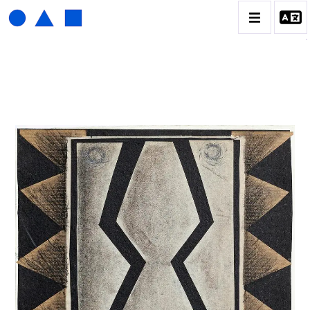
HENRI FOUCAULT
BIOGRAPHIE
CATALOGUE DES OEUVRES
01_SCULPTURE
02_PHOTOGRAPHIQUE
03_COLLAGES
04_DESSINS
05_MONOTYPE
06_ARCHIVES