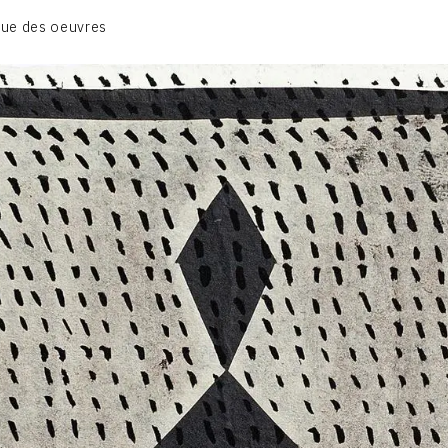
01_SCULPTURE
ue des oeuvres
02_PHOTOGRAPHIQUE
03_COLLAGES
04_DESSINS
05_MONOTYPE
06_ARCHIVES
CONTACT