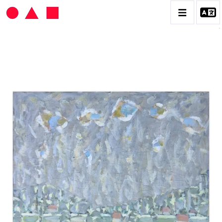
HANS SEILER
BIOGRAPHIE
CATALOGUE DES OEUVRES
VOL. 1 : LES PEINTURES
VOL. 2 : LES GOUACHES
VOL. 3 : CRAYONS DE COULEUR ET FUSAINS
CONTACT