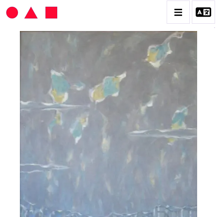
HANS SEILER
BIOGRAPHIE
CATALOGUE DES OEUVRES
VOL. 1 : LES PEINTURES
VOL. 2 : LES GOUACHES
VOL. 3 : CRAYONS DE COULEUR ET FUSAINS
CONTACT