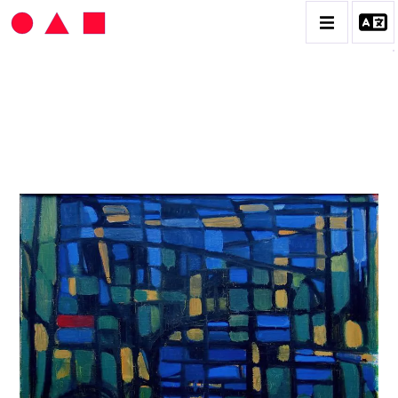
HANS SEILER
BIOGRAPHIE
CATALOGUE DES OEUVRES
VOL. 1 : LES PEINTURES
VOL. 2 : LES GOUACHES
VOL. 3 : CRAYONS DE COULEUR ET FUSAINS
CONTACT