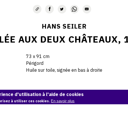
HANS SEILER
LÉE AUX DEUX CHÂTEAUX, 
73 x 91 cm
Périgord
Huile sur toile, signée en bas à droite
© Hans Seiler archives
ience d'utilisation à l'aide de cookies
risez à utiliser ces cookies.
En savoir plus
Demande d'information