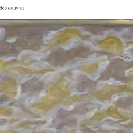
CATALOGUE DES OEUVRES
des oeuvres
VOL. 1 : LES PEINTURES
VOL. 2 : LES GOUACHES
VOL. 3 : CRAYONS DE COULEUR ET FUSAINS
CONTACT