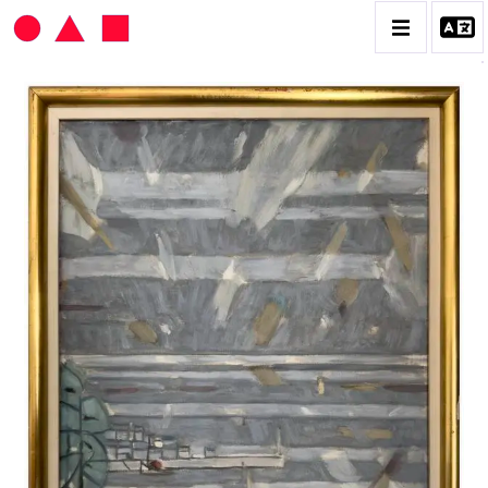
HANS SEILER
BIOGRAPHIE
CATALOGUE DES OEUVRES
VOL. 1 : LES PEINTURES
VOL. 2 : LES GOUACHES
VOL. 3 : CRAYONS DE COULEUR ET FUSAINS
CONTACT