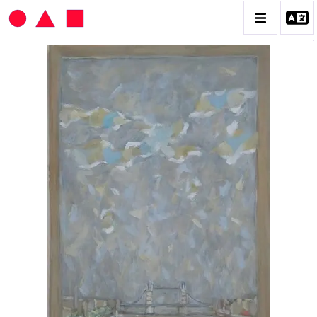
HANS SEILER
BIOGRAPHIE
CATALOGUE DES OEUVRES
VOL. 1 : LES PEINTURES
VOL. 2 : LES GOUACHES
VOL. 3 : CRAYONS DE COULEUR ET FUSAINS
CONTACT