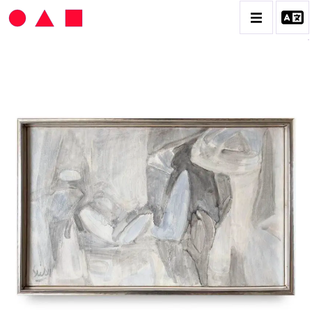
HANS SEILER
BIOGRAPHIE
CATALOGUE DES OEUVRES
VOL. 1 : LES PEINTURES
VOL. 2 : LES GOUACHES
VOL. 3 : CRAYONS DE COULEUR ET FUSAINS
CONTACT