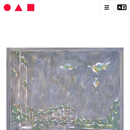
HANS SEILER
BIOGRAPHIE
CATALOGUE DES OEUVRES
VOL. 1 : LES PEINTURES
VOL. 2 : LES GOUACHES
VOL. 3 : CRAYONS DE COULEUR ET FUSAINS
CONTACT