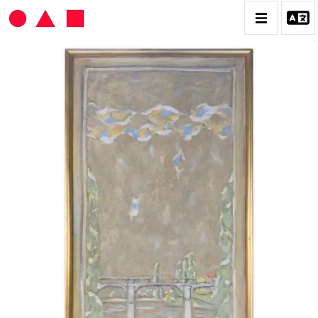
HANS SEILER
BIOGRAPHIE
CATALOGUE DES OEUVRES
VOL. 1 : LES PEINTURES
VOL. 2 : LES GOUACHES
VOL. 3 : CRAYONS DE COULEUR ET FUSAINS
CONTACT